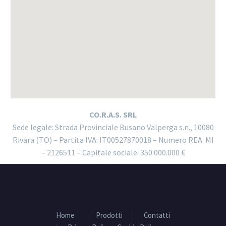
CO.R.A.S. SRL
Sede legale: Strada Provinciale Busano Valperga s.n., 10080
Rivara (TO) – Partita IVA: IT00527870018 – Numero REA: MI
– 2126511 – Capitale sociale: 350.000.000 €
Home
Prodotti
Contatti