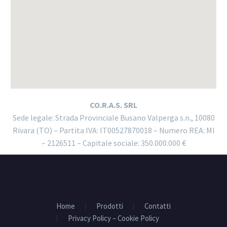
CO.R.A.S. SRL
Sede legale: Strada Provinciale Busano Valperga s.n., 10080
Rivara (TO) – Partita IVA: IT00527870018 – Numero REA: MI
– 2126511 – Capitale sociale: 350.000.000 €
Home
Prodotti
Contatti
Privacy Policy – Cookie Policy